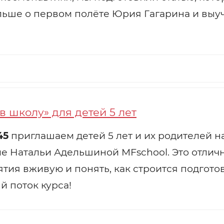
льше о первом полёте Юрия Гагарина и выуч
в школу» для детей 5 лет
45
приглашаем детей 5 лет и их родителей н
ле Натальи Адельшиной MFschool. Это отлич
ятия вживую и понять, как строится подгото
й поток курса!