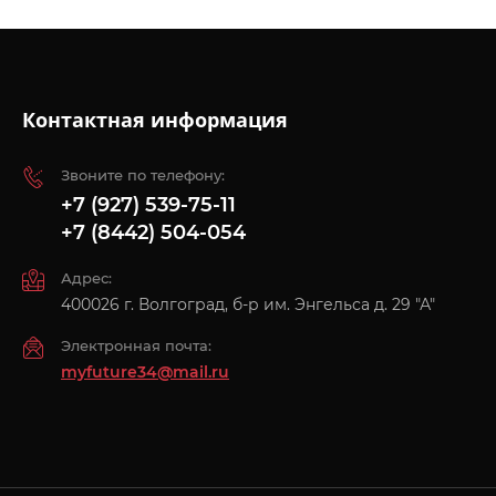
Контактная информация
Звоните по телефону:
+7 (927) 539-75-11
+7 (8442) 504-054
Адрес:
400026 г. Волгоград, б-р им. Энгельса д. 29 "А"
Электронная почта:
myfuture34@mail.ru